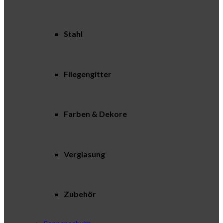
Stahl
Fliegengitter
Farben & Dekore
Verglasung
Zubehör