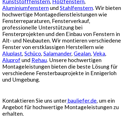
Kunststofffenstern
,
Holzfenstern
,
Aluminiumfenstern
und
Stahlfenstern
. Wir bieten
hochwertige Montagedienstleistungen wie
Fensterreparaturen, Fensterverkauf,
professionelle Unterstützung bei
Fensterprojekten und den Einbau von Fenstern in
Alt- und Neubauten. Wir montieren verschiedene
Fenster von erstklassigen Herstellern wie
Aluplast
,
Schüco
,
Salamander
,
Gealan
,
Veka
,
Aluprof
und
Rehau
. Unsere hochwertigen
Montageleistungen bieten die beste Lösung für
verschiedene Fensterbauprojekte in Ennigerloh
und Umgebung.
Kontaktieren Sie uns unter
bauliefer.de
, um ein
Angebot für hochwertige Montageleistungen zu
erhalten.