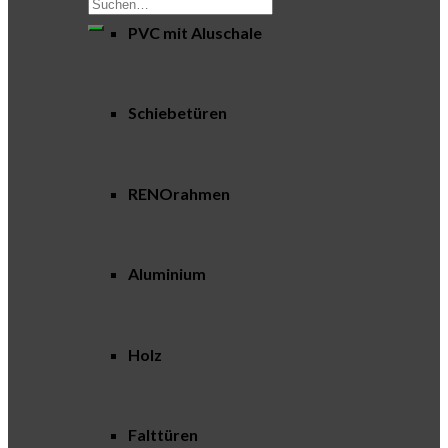
Suchen
nach:
PVC mit Aluschale
Schiebetüren
RENOrahmen
Aluminium
Holz
Falttüren