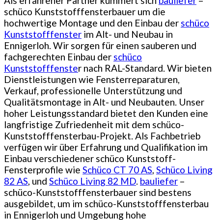
Als erfahrener Partner kümmert sich
bauliefer
–
schüco Kunststofffensterbauer um die
hochwertige Montage und den Einbau der
schüco
Kunststofffenster
im Alt- und Neubau in
Ennigerloh. Wir sorgen für einen sauberen und
fachgerechten Einbau der
schüco
Kunststofffenste
r nach RAL-Standard. Wir bieten
Dienstleistungen wie Fensterreparaturen,
Verkauf, professionelle Unterstützung und
Qualitätsmontage in Alt- und Neubauten. Unser
hoher Leistungsstandard bietet den Kunden eine
langfristige Zufriedenheit mit dem schüco-
Kunststofffensterbau-Projekt. Als Fachbetrieb
verfügen wir über Erfahrung und Qualifikation im
Einbau verschiedener schüco Kunststoff-
Fensterprofile wie
Schüco CT 70 AS
,
Schüco Living
82 AS
, und
Schüco Living 82 MD
.
bauliefer
–
schüco-Kunststofffensterbauer sind bestens
ausgebildet, um im schüco-Kunststofffensterbau
in Ennigerloh und Umgebung hohe