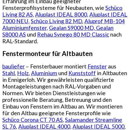
Erfahrung im Einbau geeigneter
Fensterprofilsysteme für Neubauten, wie
Schüco
Living 82 AS,
Aluplast IDEAL 8000,
Aluplast IDEAL
7000 NEU,
Schüco Living 82 MD
,
Aluprof MB-104
Aluminiumfenster,
Gealan S9000 MD,
Gealan
S8000 AS
und
Rehau Synego 80 MD Classic
nach
RAL-Standard.
Fenstermonteur für Altbauten
bauliefer
– Fensterbauer montiert
Fenster
aus
Stahl
,
Holz
,
Aluminium
und
Kunststoff
in Altbauten
in Ennigerloh. Wir gewährleisten qualifizierte
Montageleistungen nach RAL-Vorgaben und
Normen. Wir bieten Dienstleistungen wie
professionelle Beratung, Betreuung und den
Einbau von Fenstern im Altbau an. Wir montieren
für den Altbau geeignete Fensterprofile wie
Schüco Corona CT 70 AS
,
Salamander Streamline
SL 76
,
Aluplast IDEAL 4000,
Aluplast IDEAL 5000
,