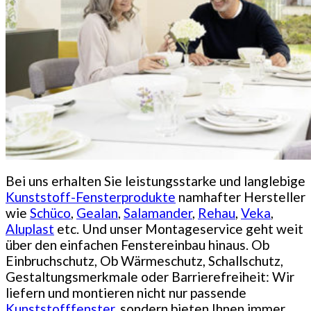
Bei uns erhalten Sie leistungsstarke und langlebige
Kunststoff-Fensterprodukte
namhafter Hersteller
wie
Schüco
,
Gealan
,
Salamander
,
Rehau
,
Veka
,
Aluplast
etc. Und unser Montageservice geht weit
über den einfachen Fenstereinbau hinaus. Ob
Einbruchschutz, Ob Wärmeschutz, Schallschutz,
Gestaltungsmerkmale oder Barrierefreiheit: Wir
liefern und montieren nicht nur passende
Kunststofffenster
, sondern bieten Ihnen immer