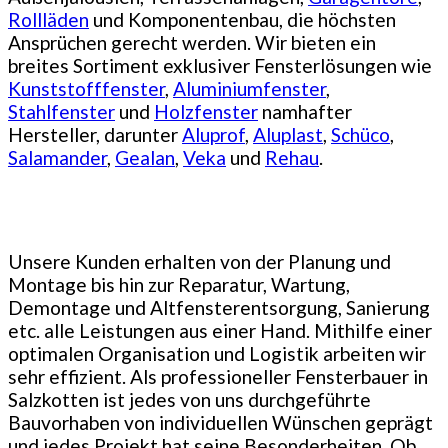
Rollläden
und Komponentenbau, die höchsten
Ansprüchen gerecht werden. Wir bieten ein
breites Sortiment exklusiver Fensterlösungen wie
Kunststofffenster
,
Aluminiumfenster
,
Stahlfenster
und
Holzfenster
namhafter
Hersteller, darunter
Aluprof
,
Aluplast
,
Schüco
,
Salamander
,
Gealan
,
Veka
und
Rehau
.
Unsere Kunden erhalten von der Planung und
Montage bis hin zur Reparatur, Wartung,
Demontage und Altfensterentsorgung, Sanierung
etc. alle Leistungen aus einer Hand. Mithilfe einer
optimalen Organisation und Logistik arbeiten wir
sehr effizient. Als professioneller Fensterbauer in
Salzkotten ist jedes von uns durchgeführte
Bauvorhaben von individuellen Wünschen geprägt
und jedes Projekt hat seine Besonderheiten. Ob