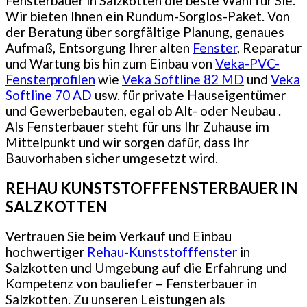
Fensterbauer in Salzkotten die beste Wahl für Sie.
Wir bieten Ihnen ein Rundum-Sorglos-Paket. Von
der Beratung über sorgfältige Planung, genaues
Aufmaß, Entsorgung Ihrer alten
Fenster
, Reparatur
und Wartung bis hin zum Einbau von
Veka-PVC-
Fensterprofilen
wie
Veka Softline 82 MD
und
Veka
Softline 70 AD
usw. für private Hauseigentümer
und Gewerbebauten, egal ob Alt- oder Neubau .
Als Fensterbauer steht für uns Ihr Zuhause im
Mittelpunkt und wir sorgen dafür, dass Ihr
Bauvorhaben sicher umgesetzt wird.
REHAU KUNSTSTOFFFENSTERBAUER IN
SALZKOTTEN
Vertrauen Sie beim Verkauf und Einbau
hochwertiger
Rehau-Kunststofffenster
in
Salzkotten und Umgebung auf die Erfahrung und
Kompetenz von bauliefer – Fensterbauer in
Salzkotten. Zu unseren Leistungen als