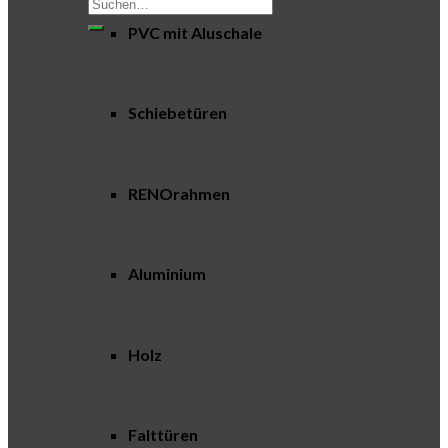
Suchen
nach:
PVC mit Aluschale
Schiebetüren
RENOrahmen
Aluminium
Holz
Falttüren