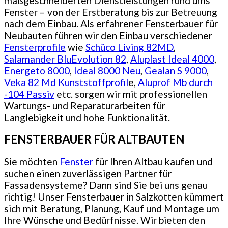
maßgeschneiderten Dienstleistungen rund ums
Fenster – von der Erstberatung bis zur Betreuung
nach dem Einbau. Als erfahrener Fensterbauer für
Neubauten führen wir den Einbau verschiedener
Fensterprofile
wie
Schüco Living 82MD
,
Salamander BluEvolution 82
,
Aluplast Ideal 4000
,
Energeto 8000
,
Ideal 8000 Neu
,
Gealan S 9000
,
Veka 82 Md Kunststoffprofil
e,
Aluprof Mb durch
-104 Passiv
etc. sorgen wir mit professionellen
Wartungs- und Reparaturarbeiten für
Langlebigkeit und hohe Funktionalität.
FENSTERBAUER FÜR ALTBAUTEN
Sie möchten
Fenster
für Ihren Altbau kaufen und
suchen einen zuverlässigen Partner für
Fassadensysteme? Dann sind Sie bei uns genau
richtig! Unser Fensterbauer in Salzkotten kümmert
sich mit Beratung, Planung, Kauf und Montage um
Ihre Wünsche und Bedürfnisse. Wir bieten den