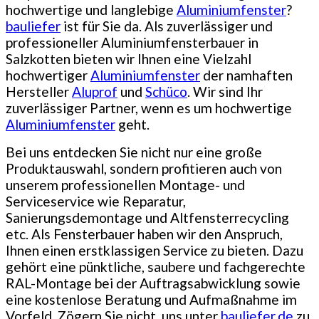
hochwertige und langlebige
Aluminiumfenster
?
bauliefer
ist für Sie da. Als zuverlässiger und
professioneller Aluminiumfensterbauer in
Salzkotten bieten wir Ihnen eine Vielzahl
hochwertiger
Aluminiumfenster
der namhaften
Hersteller
Aluprof
und
Schüco
. Wir sind Ihr
zuverlässiger Partner, wenn es um hochwertige
Aluminiumfenster
geht.
Bei uns entdecken Sie nicht nur eine große
Produktauswahl, sondern profitieren auch von
unserem professionellen Montage- und
Serviceservice wie Reparatur,
Sanierungsdemontage und Altfensterrecycling
etc. Als Fensterbauer haben wir den Anspruch,
Ihnen einen erstklassigen Service zu bieten. Dazu
gehört eine pünktliche, saubere und fachgerechte
RAL-Montage bei der Auftragsabwicklung sowie
eine kostenlose Beratung und Aufmaßnahme im
Vorfeld. Zögern Sie nicht, uns unter
bauliefer.de
zu