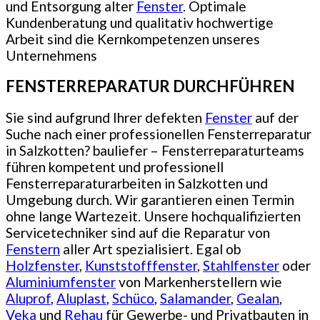
und Entsorgung alter
Fenster
. Optimale
Kundenberatung und qualitativ hochwertige
Arbeit sind die Kernkompetenzen unseres
Unternehmens
FENSTERREPARATUR DURCHFÜHREN
Sie sind aufgrund Ihrer defekten
Fenster
auf der
Suche nach einer professionellen Fensterreparatur
in Salzkotten? bauliefer – Fensterreparaturteams
führen kompetent und professionell
Fensterreparaturarbeiten in Salzkotten und
Umgebung durch. Wir garantieren einen Termin
ohne lange Wartezeit. Unsere hochqualifizierten
Servicetechniker sind auf die Reparatur von
Fenstern
aller Art spezialisiert. Egal ob
Holzfenster
,
Kunststofffenster
,
Stahlfenster
oder
Aluminiumfenster
von Markenherstellern wie
Aluprof
,
Aluplast
,
Schüco
,
Salamander
,
Gealan
,
Veka
und
Rehau
für Gewerbe- und Privatbauten in