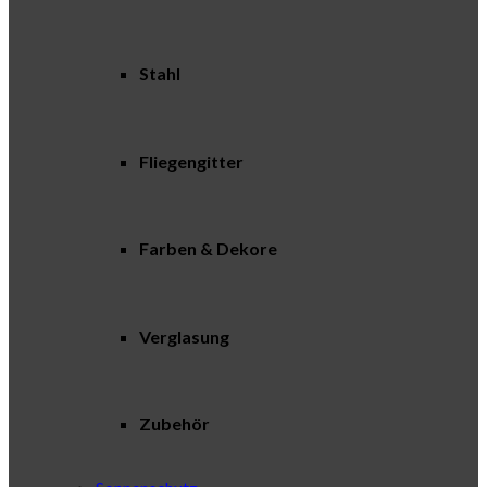
Stahl
Fliegengitter
Farben & Dekore
Verglasung
Zubehör